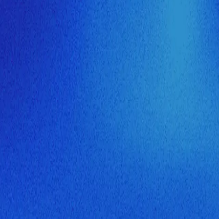
ия МузНавигатора