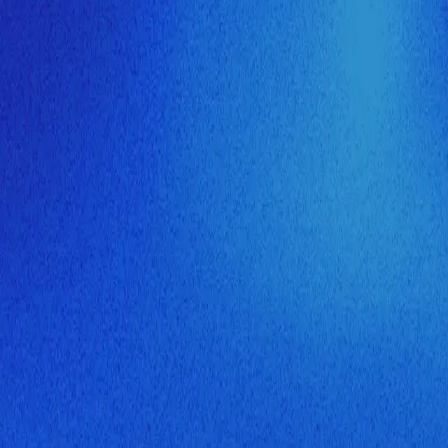
ия МузНавигатора