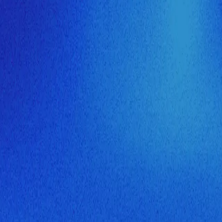
ия МузНавигатора