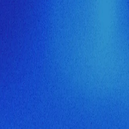
ия МузНавигатора