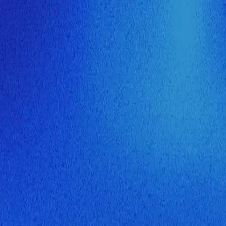
ия МузНавигатора