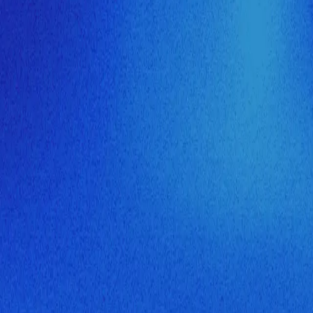
ия МузНавигатора