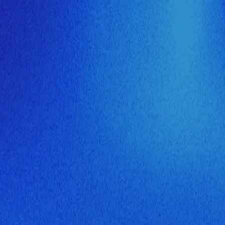
ия МузНавигатора