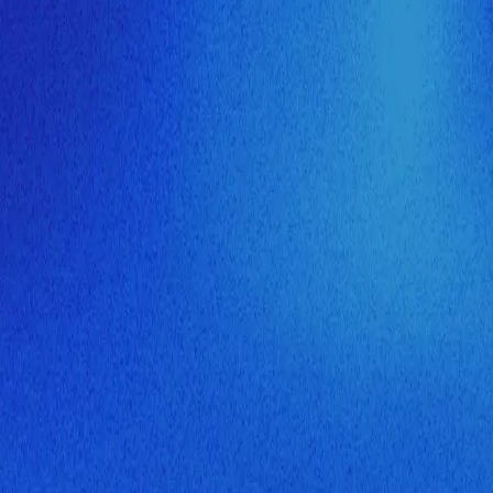
ия МузНавигатора