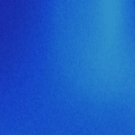
ия МузНавигатора